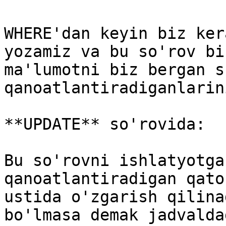
WHERE'dan keyin biz ker
yozamiz va bu so'rov bi
ma'lumotni biz bergan s
qanoatlantiradiganlarin
**UPDATE** so'rovida:

Bu so'rovni ishlatyotga
qanoatlantiradigan qato
ustida o'zgarish qilina
bo'lmasa demak jadvalda