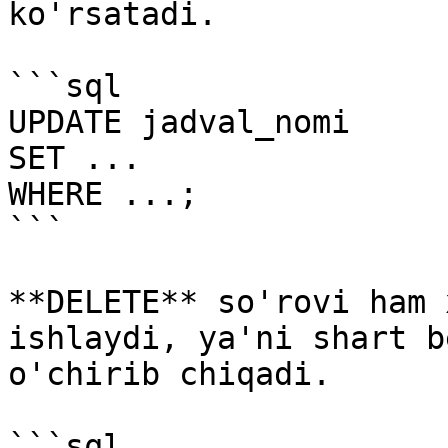
ko'rsatadi.

```sql

UPDATE jadval_nomi

SET ...

WHERE ...;

```

**DELETE** so'rovi ham 
ishlaydi, ya'ni shart b
o'chirib chiqadi.

```sql
