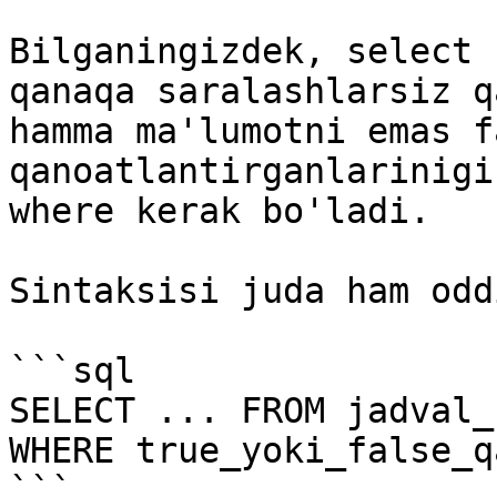
Bilganingizdek, select 
qanaqa saralashlarsiz q
hamma ma'lumotni emas f
qanoatlantirganlarinigi
where kerak bo'ladi.

Sintaksisi juda ham oddi
```sql

SELECT ... FROM jadval_n
WHERE true_yoki_false_q
```
