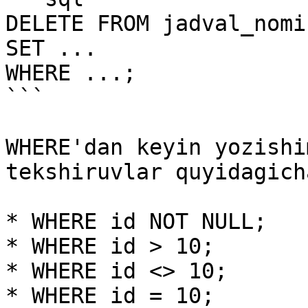
DELETE FROM jadval_nomi

SET ...

WHERE ...;

```

WHERE'dan keyin yozishi
tekshiruvlar quyidagich
* WHERE id NOT NULL;

* WHERE id > 10;

* WHERE id <> 10;

* WHERE id = 10;
