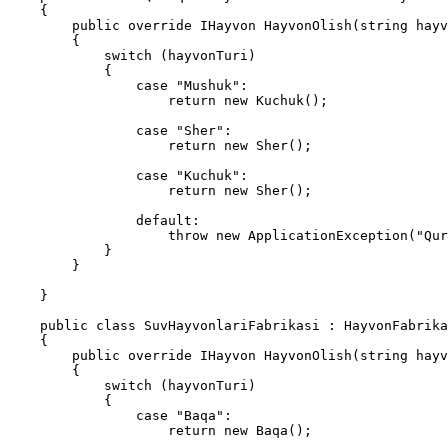
    {

        public override IHayvon HayvonOlish(string hayvonTuri)

        {

            switch (hayvonTuri)

            {

                case "Mushuk":

                    return new Kuchuk();

                case "Sher":

                    return new Sher();

                case "Kuchuk":

                    return new Sher();

                default:

                    throw new ApplicationException("Quruqlikda bunday hayvon yashamaydi");

            }

        }

    }

    public class SuvHayvonlariFabrikasi : HayvonFabrikasi

    {

        public override IHayvon HayvonOlish(string hayvonTuri)

        {

            switch (hayvonTuri)

            {

                case "Baqa":

                    return new Baqa();
