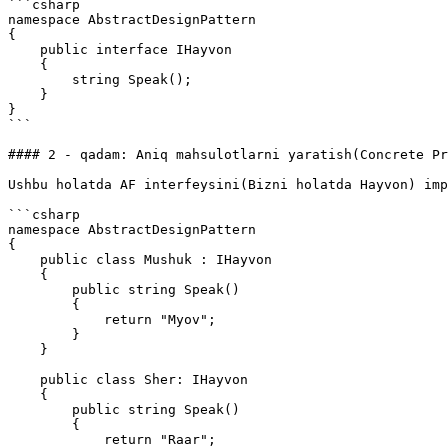
```csharp

namespace AbstractDesignPattern

{

    public interface IHayvon

    {

        string Speak();

    }

}

```

#### 2 - qadam: Aniq mahsulotlarni yaratish(Concrete Pr
Ushbu holatda AF interfeysini(Bizni holatda Hayvon) imp
```csharp

namespace AbstractDesignPattern

{

    public class Mushuk : IHayvon

    {

        public string Speak()

        {

            return "Myov";

        }

    }

    public class Sher: IHayvon

    {

        public string Speak()

        {

            return "Raar";
