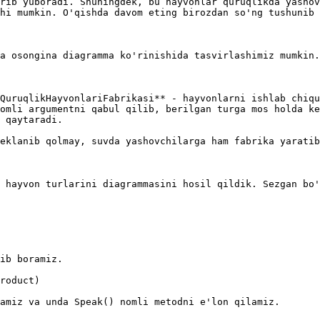
rib yuboradi. Shuningdek, bu hayvonlar quruqlikda yashov
hi mumkin. O'qishda davom eting birozdan so'ng tushunib 
a osongina diagramma ko'rinishida tasvirlashimiz mumkin.
QuruqlikHayvonlariFabrikasi** - hayvonlarni ishlab chiqu
omli argumentni qabul qilib, berilgan turga mos holda ke
 qaytaradi.

eklanib qolmay, suvda yashovchilarga ham fabrika yaratib
 hayvon turlarini diagrammasini hosil qildik. Sezgan bo'
ib boramiz.

roduct)

amiz va unda Speak() nomli metodni e'lon qilamiz.
