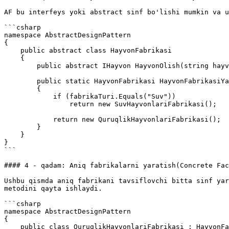
AF bu interfeys yoki abstract sinf bo'lishi mumkin va u
```csharp

namespace AbstractDesignPattern

{

    public abstract class HayvonFabrikasi 

    {

        public abstract IHayvon HayvonOlish(string hayvonTuri);

        public static HayvonFabrikasi HayvonFabrikasiYaratish(string fabrikaTuri)

        {

            if (fabrikaTuri.Equals("Suv"))

                return new SuvHayvonlariFabrikasi();

            return new QuruqlikHayvonlariFabrikasi();

        }

    }

}

```

#### 4 - qadam: Aniq fabrikalarni yaratish(Concrete Fac
Ushbu qismda aniq fabrikani tavsiflovchi bitta sinf yar
metodini qayta ishlaydi.

```csharp

namespace AbstractDesignPattern

{    

    public class QuruqlikHayvonlariFabrikasi : HayvonFabrikasi
