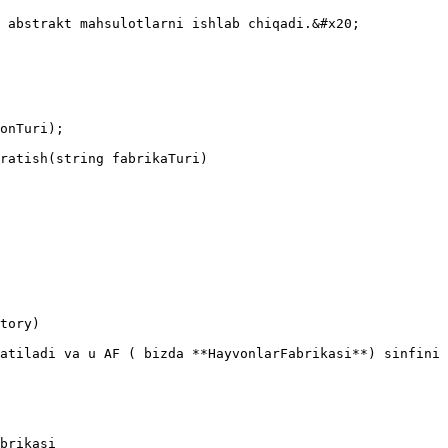
 abstrakt mahsulotlarni ishlab chiqadi.&#x20;

tory)

atiladi va u AF ( bizda **HayvonlarFabrikasi**) sinfini 