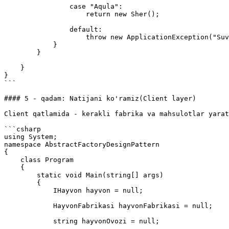
                case "Aqula":

                    return new Sher();

                default:

                    throw new ApplicationException("Suvda bunday hayvon yashamaydi");

            }

        }

    }

}

```

#### 5 - qadam: Natijani ko'ramiz(Client layer)

Client qatlamida - kerakli fabrika va mahsulotlar yarat
```csharp

using System;

namespace AbstractFactoryDesignPattern

{

    class Program

    {

        static void Main(string[] args)

        {

            IHayvon hayvon = null;

            HayvonFabrikasi hayvonFabrikasi = null;

            string hayvonOvozi = null;
