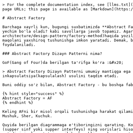
> For the complete documentation index, see [llms.txt](
page URLs; this page is available as [Markdown](https:/
# Abstract Factory

Barchaga xayrli kun, bugungi suxbatimizda **Abstract Fa
yechim bo'la oladi? kabi savollarga javob topamiz. Aga
architecture/design-pattern/factory-method)haqida yozil
maqolani yaxshiroq tushunishga imkon yaratadi. Demak, b
foydalaniladi.

### Abstract Factory Dizayn Patterni nima?

GoF(Gang of Four)da berilgan ta'rifga ko'ra :&#x20;

> Abstract Factory Dizayn Patterni umumiy mantiqga ega 
inkapsulatsiya(kapsulalash) usulini taqdim etadi.

Buni oddiy so'z bilan, Abstract Factory - bu boshqa fab
{% hint style="success" %}

Abstract Factory = AF

{% endhint %}

Keling AFni bir misol orqali tushunishga harakat qilami
Mushuk, Sher, Kuchuk.

Quyida berilgan diagrammaga e'tiboringizni qarating. Ko
(supper sinf yoki supper interfeys) ning vorislari hiso