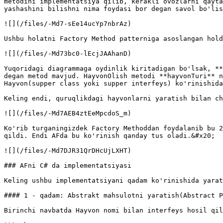
metodini implementatsiya qilib, kerakli ovozlarni qayta
yashashini bilishni nima foydasi bor degan savol bo'lis
![](/files/-Md7-sEe14ucYp7nbrAz)

Ushbu holatni Factory Method patterniga asoslangan hold
![](/files/-Md73bc0-lEcjJAAhanD)

Yuqoridagi diagrammaga oydinlik kiritadigan bo'lsak, **
degan metod mavjud. HayvonOlish metodi **hayvonTuri** n
Hayvon(supper class yoki supper interfeys) ko'rinishida
Keling endi, quruqlikdagi hayvonlarni yaratish bilan ch
![](/files/-Md7AEB4ztEeMpcdoS_m)

Ko'rib turganingizdek Factory Methoddan foydalanib bu 2
qildi. Endi AFda bu ko'rinish qanday tus oladi.&#x20;

![](/files/-Md7DJR31QrDHcUjLXHT)

### AFni C# da implementatsiyasi

Keling ushbu implementatsiyani qadam ko'rinishida yarat
#### 1 - qadam: Abstrakt mahsulotni yaratish(Abstract P
Birinchi navbatda Hayvon nomi bilan interfeys hosil qil