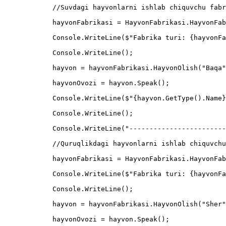
            //Suvdagi hayvonlarni ishlab chiquvchu fabrikani quramiz

            hayvonFabrikasi = HayvonFabrikasi.HayvonFabrikasiYaratish("Suv");

            Console.WriteLine($"Fabrika turi: {hayvonFabrikasi.GetType().Name}");

            Console.WriteLine();

            hayvon = hayvonFabrikasi.HayvonOlish("Baqa");

            hayvonOvozi = hayvon.Speak();

            Console.WriteLine($"{hayvon.GetType().Name} ovozi: {hayvonOvozi}");

            Console.WriteLine();

            Console.WriteLine("--------------------------");

            //Quruqlikdagi hayvonlarni ishlab chiquvchu fabrikani quramiz

            hayvonFabrikasi = HayvonFabrikasi.HayvonFabrikasiYaratish("Quruqlik");

            Console.WriteLine($"Fabrika turi: {hayvonFabrikasi.GetType().Name}");

            Console.WriteLine();

            hayvon = hayvonFabrikasi.HayvonOlish("Sher");

            hayvonOvozi = hayvon.Speak();
