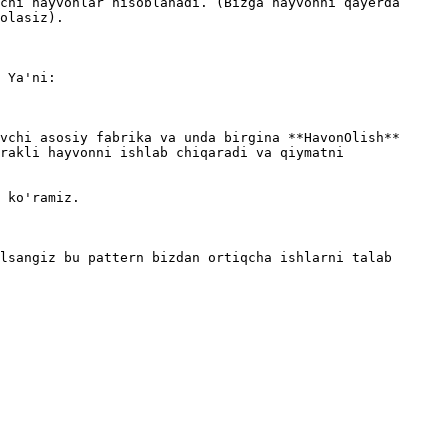
chi hayvonlar hisoblanadi. (Bizga hayvonni qayerda 
olasiz).

 Ya'ni:

vchi asosiy fabrika va unda birgina **HavonOlish** 
rakli hayvonni ishlab chiqaradi va qiymatni 
 ko'ramiz.

lsangiz bu pattern bizdan ortiqcha ishlarni talab 