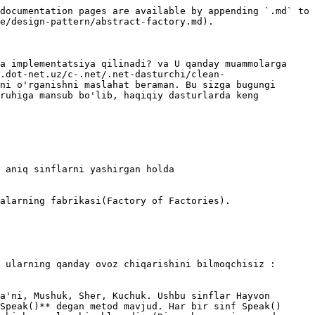
documentation pages are available by appending `.md` to 
e/design-pattern/abstract-factory.md).

a implementatsiya qilinadi? va U qanday muammolarga 
.dot-net.uz/c-.net/.net-dasturchi/clean-
ni o'rganishni maslahat beraman. Bu sizga bugungi 
ruhiga mansub bo'lib, haqiqiy dasturlarda keng 
 aniq sinflarni yashirgan holda 
alarning fabrikasi(Factory of Factories).

 ularning qanday ovoz chiqarishini bilmoqchisiz : 
a'ni, Mushuk, Sher, Kuchuk. Ushbu sinflar Hayvon 
Speak()** degan metod mavjud. Har bir sinf Speak() 