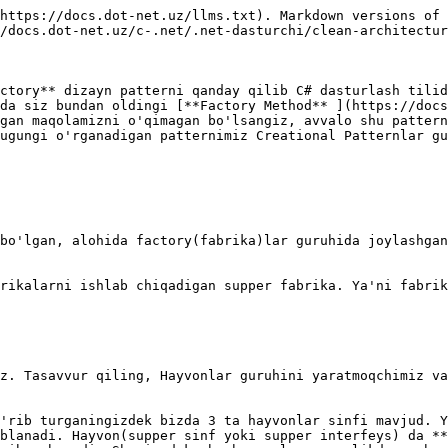
https://docs.dot-net.uz/llms.txt). Markdown versions of 
/docs.dot-net.uz/c-.net/.net-dasturchi/clean-architectur
ctory** dizayn patterni qanday qilib C# dasturlash tilid
rda siz bundan oldingi [**Factory Method** ](https://docs
gan maqolamizni o'qimagan bo'lsangiz, avvalo shu pattern
ugungi o'rganadigan patternimiz Creational Patternlar gu
bo'lgan, alohida factory(fabrika)lar guruhida joylashgan
rikalarni ishlab chiqadigan supper fabrika. Ya'ni fabrik
z. Tasavvur qiling, Hayvonlar guruhini yaratmoqchimiz va
'rib turganingizdek bizda 3 ta hayvonlar sinfi mavjud. Y
blanadi. Hayvon(supper sinf yoki supper interfeys) da **