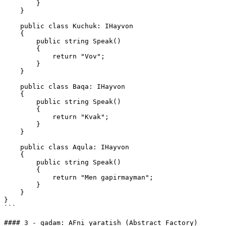
        }

    }

    public class Kuchuk: IHayvon

    {

        public string Speak()

        {

            return "Vov";

        }

    }

    public class Baqa: IHayvon

    {

        public string Speak()

        {

            return "Kvak";

        }

    }

    public class Aqula: IHayvon

    {

        public string Speak()

        {

            return "Men gapirmayman";

        }

    }

}

```

#### 3 - qadam: AFni yaratish (Abstract Factory)
