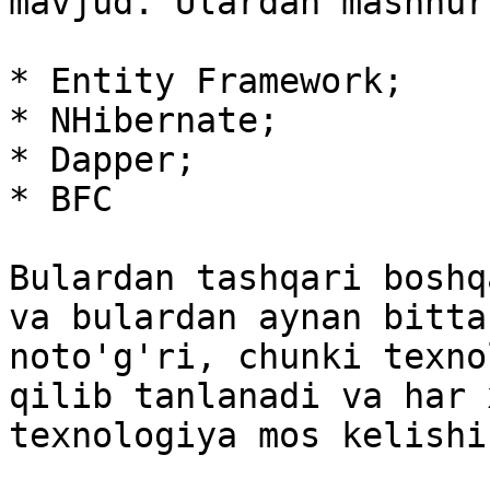
mavjud. Ulardan mashhur
* Entity Framework;

* NHibernate;

* Dapper;

* BFC

Bulardan tashqari boshq
va bulardan aynan bitta
noto'g'ri, chunki texno
qilib tanlanadi va har 
texnologiya mos kelishi