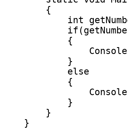
        {

            int getNumber = 0;

            if(getNumber == 0)

            {

                Console.WriteLine("Rost");

            }

            else

            {

                Console.WriteLine("Yolg'on")

            }

        }

    }
