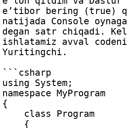
e’lon qildim va Dastur 
e’tibor bering (true) q
natijada Console oynaga
degan satr chiqadi. Kel
ishlatamiz avval codeni
Yuritingchi.

```csharp

using System;

namespace MyProgram

{

    class Program

    {
