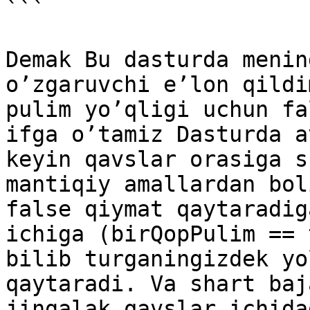
```

Demak Bu dasturda menin
o’zgaruvchi e’lon qildi
pulim yo’qligi uchun fa
ifga o’tamiz Dasturda a
keyin qavslar orasiga s
mantiqiy amallardan bol
false qiymat qaytaradig
ichiga (birQopPulim == 
bilib turganingizdek yo
qaytaradi. Va shart baj
jingalak qavslar ichida