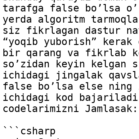
tarafga false bo’lsa o’
yerda algoritm tarmoqla
siz fikrlagan dastur na
“yoqib yuborish” kerak 
bir qarang va fikrlab k
so’zidan keyin kelgan s
ichidagi jingalak qavsl
false bo’lsa else ning 
ichidagi kod bajariladi
codelarimizni Jamlasak:

```csharp
