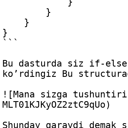
            }

        }

    }

}

```

Bu dasturda siz if-else
ko’rdingiz Bu structura
![Mana sizga tushuntiri
MLT01KJKyOZ2ztC9qUo)

Shunday qaraydi demak s