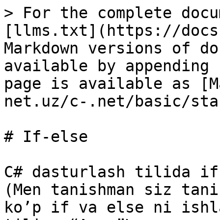
> For the complete docu
[llms.txt](https://docs
Markdown versions of do
available by appending 
page is available as [M
net.uz/c-.net/basic/sta
# If-else

C# dasturlash tilida if
(Men tanishman siz tani
ko’p if va else ni ishl