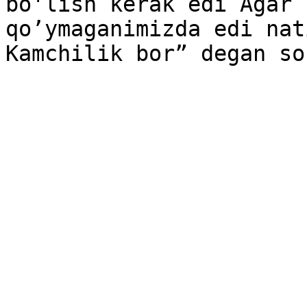
bo'lish kerak edi Agar 
qo’ymaganimizda edi nat