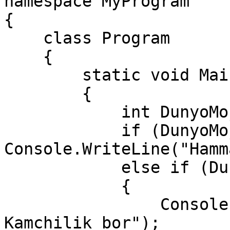
namespace MyProgram

{

    class Program

    {

        static void Main(string[] args)

        {

            int DunyoMojizalari = 6;

            if (DunyoMojizalari == 7) 
Console.WriteLine("Hamm
            else if (DunyoMojizalari < 7)

            {

                Console.WriteLine("Mo'jizalarda 
Kamchilik bor");
