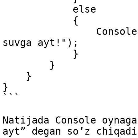
            else

            {

                Console.WriteLine("Tushingni borib 
suvga ayt!");

            }

        }

    }

}

```

Natijada Console oynaga
ayt” degan so’z chiqadi