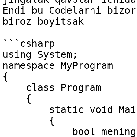
Endi bu Codelarni bizor
biroz boyitsak

```csharp

using System;

namespace MyProgram

{

    class Program

    {

        static void Main(string[] args)

        {

            bool meningBirQopPulim = true;
