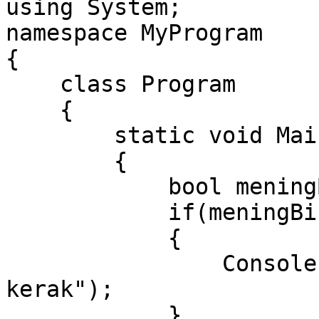
using System;

namespace MyProgram

{

    class Program

    {

        static void Main(string[] args)

        {

            bool meningBirQopPulim = false;

            if(meningBirQopPulim)

            {

                Console.WriteLine("Yoqib yuborish 
kerak");

            }
