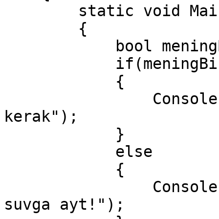
        static void Main(string[] args)

        {

            bool meningBirQopPulim = true;

            if(meningBirQopPulim == true)

            {

                Console.WriteLine("Yoqib yuborish 
kerak");

            }

            else

            {

                Console.WriteLine("Tushingni borib 
suvga ayt!");
