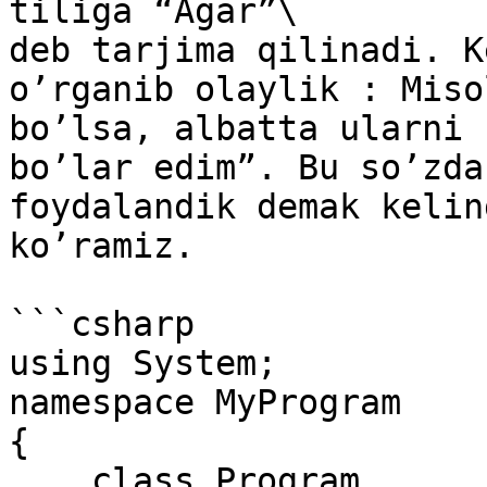
tiliga “Agar”\

deb tarjima qilinadi. K
o’rganib olaylik : Miso
bo’lsa, albatta ularni 
bo’lar edim”. Bu so’zda
foydalandik demak kelin
ko’ramiz.

```csharp

using System;

namespace MyProgram

{

    class Program
