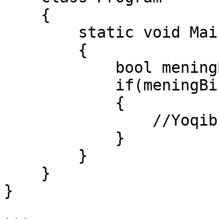
    {

        static void Main(string[] args)

        {

            bool meningBirQopPulim = false;

            if(meningBirQopPulim == true)

            {

                //Yoqib yuborgan bo'lar edim

            }

        }

    }

}
