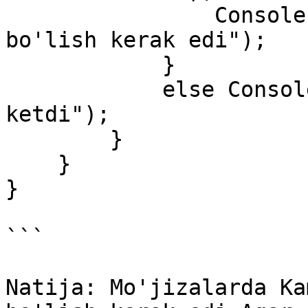
                Console.WriteLine("Aslida 7 ta 
bo'lish kerak edi");

            }

            else Console.WriteLine("Ko'payib 
ketdi");

        }

    }

}

```

Natija: Mo'jizalarda Ka