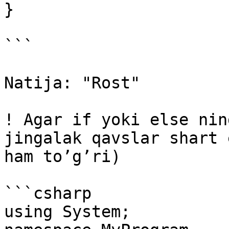
}

```

Natija: "Rost"

! Agar if yoki else nin
jingalak qavslar shart 
ham to’g’ri)

```csharp

using System;
