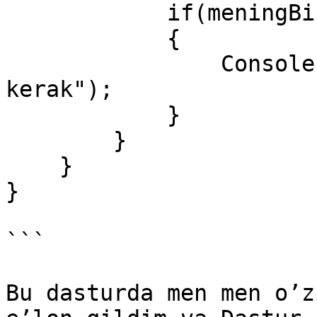
            if(meningBirQopPulim == true)

            {

                Console.WriteLine("Yoqib yuborish 
kerak");

            }

        }

    }

}

```

Bu dasturda men men o’z