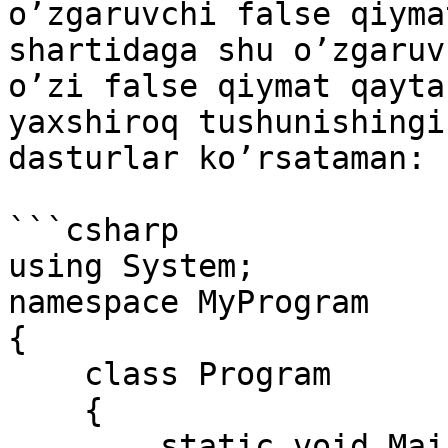
o’zgaruvchi false qiyma
shartidaga shu o’zgaruv
o’zi false qiymat qayta
yaxshiroq tushunishingi
dasturlar ko’rsataman:

```csharp

using System;

namespace MyProgram

{

    class Program

    {

        static void Main(string[] args)
