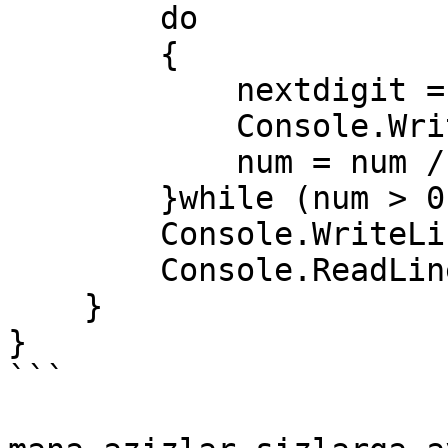
        do

        {

            nextdigit = num % 10;

            Console.Write(nextdigit);

            num = num / 10;

        }while (num > 0);

        Console.WriteLine();

        Console.ReadLine();

    }

}	

```
