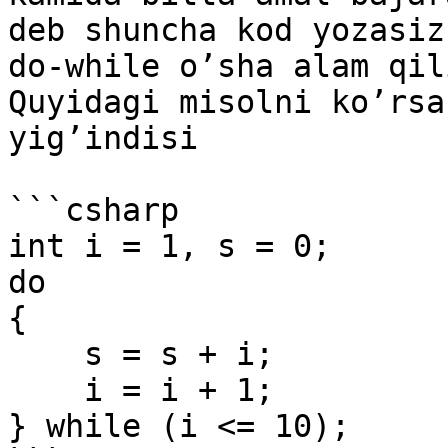
deb shuncha kod yozasiz
do-while o’sha alam qil
Quyidagi misolni ko’rsa
yig’indisi

```csharp

int i = 1, s = 0;

do

{

    s = s + i;

    i = i + 1;

} while (i <= 10);
