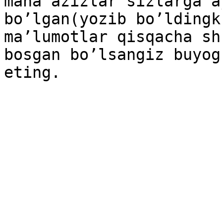
mana azizlar sizlarga a
bo’lgan(yozib bo’ldingk
ma’lumotlar qisqacha sh
bosgan bo’lsangiz buyog