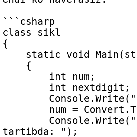
```csharp

class sikl

{

    static void Main(string[] args)

    {

        int num;

        int nextdigit;

        Console.Write("Son: ");

        num = Convert.ToInt32(Console.ReadLine());

        Console.Write("Soning raqamlari teskari 
tartibda: ");
