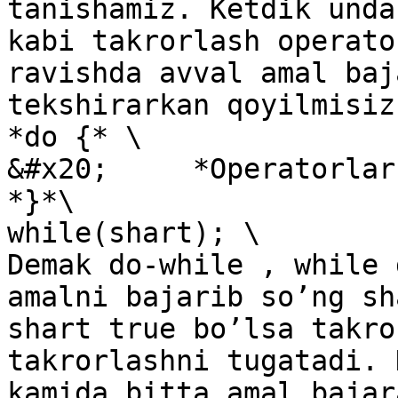
tanishamiz. Ketdik unda
kabi takrorlash operato
ravishda avval amal baj
tekshirarkan qoyilmisiz
*do {* \

&#x20;     *Operatorlar;
*}*\

while(shart); \

Demak do-while , while 
amalni bajarib so’ng sh
shart true bo’lsa takro
takrorlashni tugatadi. 
kamida bitta amal bajar