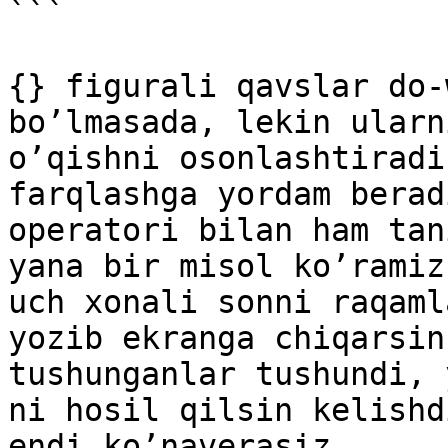
```

{} figurali qavslar do-
bo’lmasada, lekin ularn
o’qishni osonlashtiradi
farqlashga yordam berad
operatori bilan ham tan
yana bir misol ko’ramiz
uch xonali sonni raqaml
yozib ekranga chiqarsin
tushunganlar tushundi, 
ni hosil qilsin kelishd
endi ko’naverasiz.
