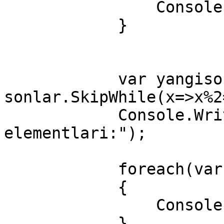
                Console.Write(i + " ");

            }

            var yangisonlar = 
sonlar.SkipWhile(x=>x%2
            Console.WriteLine("\nYangi 
elementlari:");

            foreach(var i in yangisonlar)

            {

                Console.Write(i + " ");

            }
