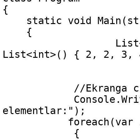
{

    static void Main(string[] args)

    {

                   List<int> sonlar = new 
List<int>() { 2, 2, 3, 
            //Ekranga chiqaramiz

            Console.WriteLine("Boshlangich 
elementlar:");

           foreach(var i in sonlar)

            {
