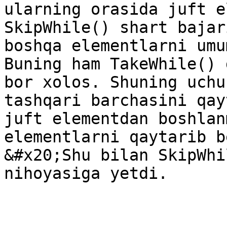
ularning orasida juft e
SkipWhile() shart bajar
boshqa elementlarni umu
Buning ham TakeWhile() 
bor xolos. Shuning uchu
tashqari barchasini qay
juft elementdan boshlan
elementlarni qaytarib b
&#x20;Shu bilan SkipWhi