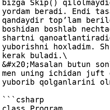
bizga Skip() qilolmaydi
yordam beradi. Endi tas
qandaydir top’lam beril
boshidan boshlab nechta
shartni qanoatlantiradi
yuborishni hoxladim. Sh
kerak buladi.\

&#x20;Masalan butun son
men uning ichidan juft 
yuborib qolganlarini ol
```csharp

class Program
