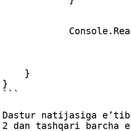
            Console.ReadKey();

    }

}

```

Dastur natijasiga e’tib
2 dan tashqari barcha e