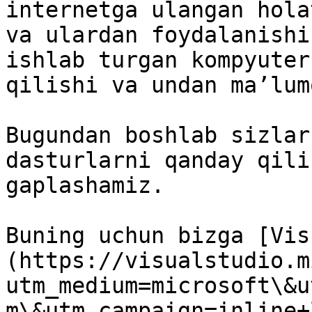
internetga ulangan hola
va ulardan foydalanishi
ishlab turgan kompyuter
qilishi va undan ma’lum
Bugundan boshlab sizlar
dasturlarni qanday qili
gaplashamiz.

Buning uchun bizga [Vis
(https://visualstudio.m
utm_medium=microsoft\&u
m\&utm_campaign=inline+