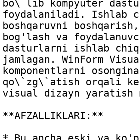
bo\`lib kompyuter dastu
foydalaniladi. Ishlab c
boshqaruvni boshqarish,
bog'lash va foydalanuvc
dasturlarni ishlab chiq
jamlagan. WinForm Visua
komponentlarni osongina
qo\`zg\`atish orqali ke
visual dizayn yaratish 
**AFZALLIKLARI:**

* Bu ancha eski va ko'p