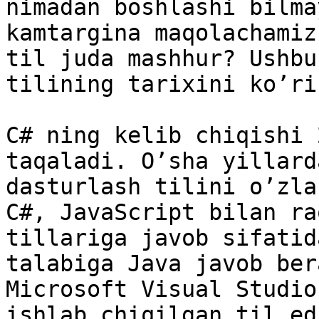
nimadan boshlashi bilma
kamtargina maqolachamiz
til juda mashhur? Ushbu
tilining tarixini ko’ri
C# ning kelib chiqishi 
taqaladi. O’sha yillard
dasturlash tilini o’zla
C#, JavaScript bilan ra
tillariga javob sifatid
talabiga Java javob ber
Microsoft Visual Studio
ishlab chiqilgan til ed