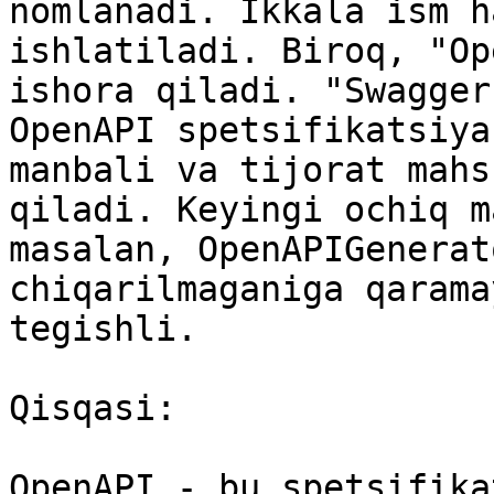
nomlanadi. Ikkala ism h
ishlatiladi. Biroq, "Op
ishora qiladi. "Swagger
OpenAPI spetsifikatsiya
manbali va tijorat mahs
qiladi. Keyingi ochiq m
masalan, OpenAPIGenerat
chiqarilmaganiga qarama
tegishli.

Qisqasi:

OpenAPI - bu spetsifika