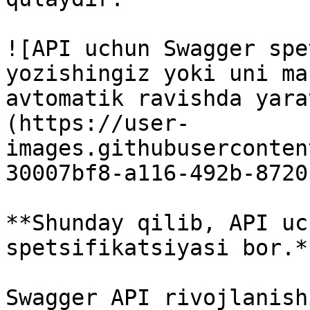
![API uchun Swagger spe
yozishingiz yoki uni ma
avtomatik ravishda yara
(https://user-
images.githubuserconten
30007bf8-a116-492b-8720
**Shunday qilib, API uc
spetsifikatsiyasi bor.**
Swagger API rivojlanish