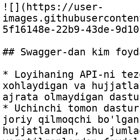
![](https://user-
images.githubuserconten
5f16148e-22b9-43de-9d10
## Swagger-dan kim foyd
* Loyihaning API-ni tez
xohlaydigan va hujjatla
ajrata olmaydigan dastu
* Uchinchi tomon dastur
joriy qilmoqchi bo'lgan
hujjatlardan, shu jumla