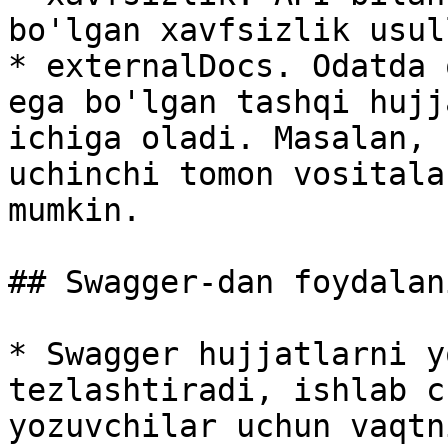
bo'lgan xavfsizlik usul
* externalDocs. Odatda 
ega bo'lgan tashqi hujj
ichiga oladi. Masalan, 
uchinchi tomon vositala
mumkin.

## Swagger-dan foydalan
* Swagger hujjatlarni y
tezlashtiradi, ishlab c
yozuvchilar uchun vaqtn