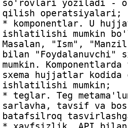
so'rovlari yoziladi - o
qilish operatsiyalari;

* komponentlar. U hujja
ishlatilishi mumkin bo'
Masalan, "Ism", "Manzil
bilan "Foydalanuvchi" s
mumkin. Komponentlarda 
sxema hujjatlar kodida 
ishlatilishi mumkin;

* teglar. Teg metama'lu
sarlavha, tavsif va bos
batafsilroq tasvirlashg
* xavfsizlik. API bilan