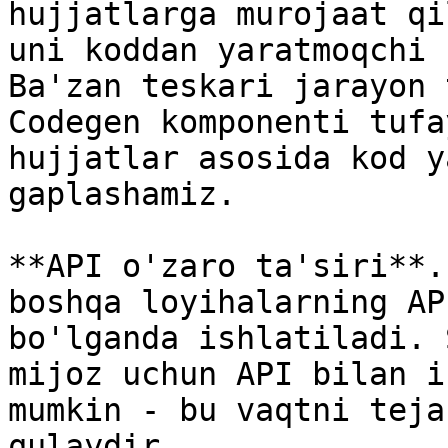
hujjatlarga murojaat qi
uni koddan yaratmoqchi 
Ba'zan teskari jarayon 
Codegen komponenti tufa
hujjatlar asosida kod y
gaplashamiz.

**API o'zaro ta'siri**.
boshqa loyihalarning AP
bo'lganda ishlatiladi. 
mijoz uchun API bilan i
mumkin - bu vaqtni teja
qulaydir.
