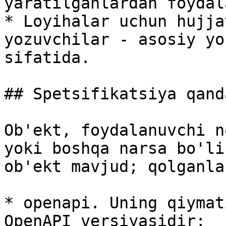
yaratilganlardan foydal
* Loyihalar uchun hujja
yozuvchilar - asosiy yo
sifatida.

## Spetsifikatsiya qand
Ob'ekt, foydalanuvchi n
yoki boshqa narsa bo'li
ob'ekt mavjud; qolganla
* openapi. Uning qiymat
OpenAPI versiyasidir;
