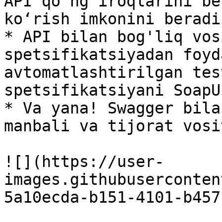
API qo‘ng‘iroqlarini be
ko‘rish imkonini beradi.
* API bilan bog'liq vos
spetsifikatsiyadan foyd
avtomatlashtirilgan tes
spetsifikatsiyani SoapU
* Va yana! Swagger bila
manbali va tijorat vosi
![](https://user-
images.githubuserconten
5a10ecda-b151-4101-b457