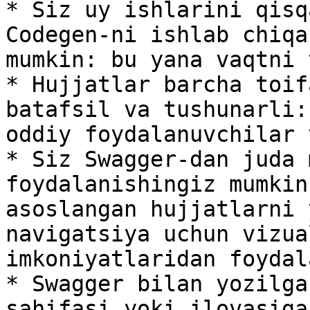
* Siz uy ishlarini qisq
Codegen-ni ishlab chiqa
mumkin: bu yana vaqtni 
* Hujjatlar barcha toif
batafsil va tushunarli:
oddiy foydalanuvchilar 
* Siz Swagger-dan juda 
foydalanishingiz mumkin
asoslangan hujjatlarni 
navigatsiya uchun vizua
imkoniyatlaridan foydal
* Swagger bilan yozilga
sahifasi yoki ilovasiga