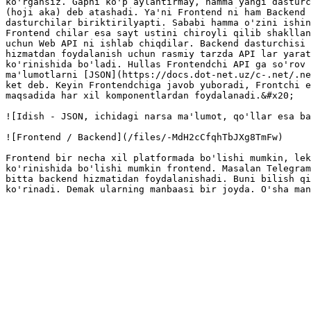
ko'rgansiz. Gapni ko'p aylantirmay, hamma yangi dasturc
(hoji aka) deb atashadi. Ya'ni Frontend ni ham Backend 
dasturchilar biriktirilyapti. Sababi hamma o'zini ishin
Frontend chilar esa sayt ustini chiroyli qilib shakllan
uchun Web API ni ishlab chiqdilar. Backend dasturchisi 
hizmatdan foydalanish uchun rasmiy tarzda API lar yarat
ko'rinishida bo'ladi. Hullas Frontendchi API ga so'rov 
ma'lumotlarni [JSON](https://docs.dot-net.uz/c-.net/.ne
ket deb. Keyin Frontendchiga javob yuboradi, Frontchi e
maqsadida har xil komponentlardan foydalanadi.&#x20;

![Idish - JSON, ichidagi narsa ma'lumot, qo'llar esa ba
![Frontend / Backend](/files/-MdH2cCfqhTbJXg8TmFw)

Frontend bir necha xil platformada bo'lishi mumkin, lek
ko'rinishida bo'lishi mumkin frontend. Masalan Telegram
bitta backend hizmatidan foydalanishadi. Buni bilish qi