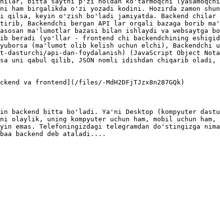
hilar, bitta saytni p'zi noldan ko'tarmoqchi (yasamoqchi
ni ham birgalikda o'zi yozadi kodini. Hozirda zamon shun
i qilsa, keyin o'zish bo'ladi jamiyatda. Backend chilar 
tirib, Backendchi bergan API lar orqali bazaga borib ma'
asosan ma'lumotlar bazasi bilan ishlaydi va websaytga bo
ib beradi (yo'llar - frontend chi backendchining eshigid
yuborsa (ma'lumot olib kelish uchun elchi), Backendchi u
t-dasturchi/api-dan-foydalanish) (JavaScript Object Nota
sa uni qabul qilib, JSON nomli idishdan chiqarib oladi, 
ckend va frontend](/files/-MdH2DFjTJzx8n287GQk)

in backend bitta bo'ladi. Ya'ni Desktop (kompyuter dastu
ni olaylik, uning kompyuter uchun ham, mobil uchun ham, 
yin emas. Telefoningizdagi telegramdan do'stingizga nima