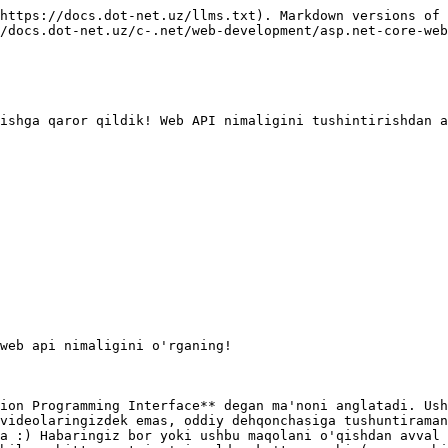
https://docs.dot-net.uz/llms.txt). Markdown versions of 
/docs.dot-net.uz/c-.net/web-development/asp.net-core-web
ishga qaror qildik! Web API nimaligini tushintirishdan a
web api nimaligini o'rganing!

ion Programming Interface** degan ma'noni anglatadi. Ush
videolaringizdek emas, oddiy dehqonchasiga tushuntiraman
a :) Habaringiz bor yoki ushbu maqolani o'qishdan avval 