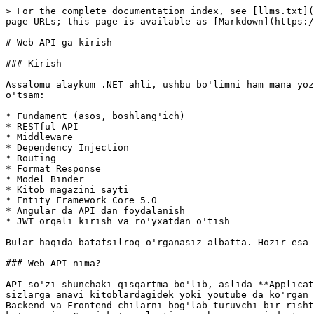
> For the complete documentation index, see [llms.txt](
page URLs; this page is available as [Markdown](https:/
# Web API ga kirish

### Kirish

Assalomu alaykum .NET ahli, ushbu bo'limni ham mana yoz
o'tsam:

* Fundament (asos, boshlang'ich)

* RESTful API

* Middleware

* Dependency Injection

* Routing

* Format Response

* Model Binder

* Kitob magazini sayti

* Entity Framework Core 5.0

* Angular da API dan foydalanish

* JWT orqali kirish va ro'yxatdan o'tish

Bular haqida batafsilroq o'rganasiz albatta. Hozir esa 
### Web API nima?

API so'zi shunchaki qisqartma bo'lib, aslida **Applicat
sizlarga anavi kitoblardagidek yoki youtube da ko'rgan 
Backend va Frontend chilarni bog'lab turuvchi bir risht