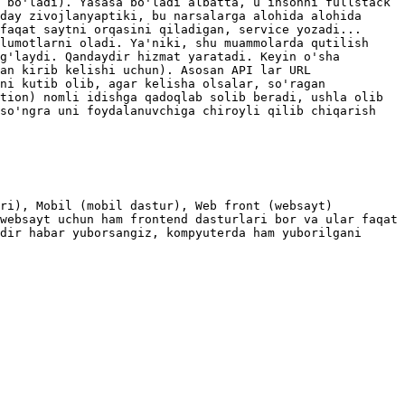
 bo'ladi). Yasasa bo'ladi albatta, u insonni fullstack 
day zivojlanyaptiki, bu narsalarga alohida alohida 
faqat saytni orqasini qiladigan, service yozadi... 
lumotlarni oladi. Ya'niki, shu muammolarda qutilish 
g'laydi. Qandaydir hizmat yaratadi. Keyin o'sha 
an kirib kelishi uchun). Asosan API lar URL 
ni kutib olib, agar kelisha olsalar, so'ragan 
tion) nomli idishga qadoqlab solib beradi, ushla olib 
so'ngra uni foydalanuvchiga chiroyli qilib chiqarish 
ri), Mobil (mobil dastur), Web front (websayt) 
websayt uchun ham frontend dasturlari bor va ular faqat 
dir habar yuborsangiz, kompyuterda ham yuborilgani 