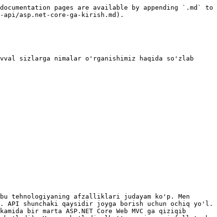
documentation pages are available by appending `.md` to 
-api/asp.net-core-ga-kirish.md).

vval sizlarga nimalar o'rganishimiz haqida so'zlab 
bu tehnologiyaning afzalliklari judayam ko'p. Men 
. API shunchaki qaysidir joyga borish uchun ochiq yo'l. 
kamida bir marta ASP.NET Core Web MVC ga qiziqib 