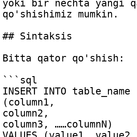
yoki bir nechta yangi q
qo'shishimiz mumkin.

## Sintaksis

Bitta qator qo'shish:

```sql

INSERT INTO table_name  
(column1,   

column2,   

column3, ……columnN)    

VALUES (value1, value2,