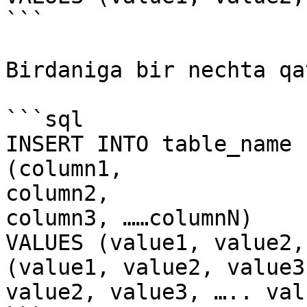
```

Birdaniga bir nechta qa
```sql

INSERT INTO table_name  
(column1,

column2,

column3, ……columnN)

VALUES (value1, value2,
(value1, value2, value3
value2, value3, ….. val