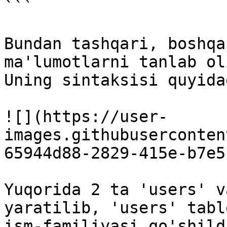
```

Bundan tashqari, boshqa
ma'lumotlarni tanlab ol
Uning sintaksisi quyida
![](https://user-
images.githubuserconten
65944d88-2829-415e-b7e5
Yuqorida 2 ta 'users' v
yaratilib, 'users' tabl
ism-familiyasi qo'shild