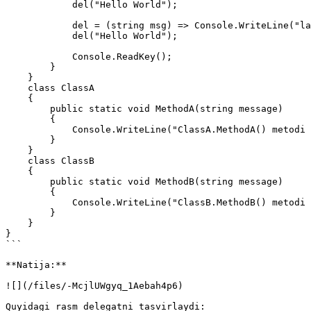
            del("Hello World");

            del = (string msg) => Console.WriteLine("lambda ifoda ishlatilishi: " + msg);

            del("Hello World");

            Console.ReadKey();

        }

    }

    class ClassA

    {

        public static void MethodA(string message)

        {

            Console.WriteLine("ClassA.MethodA() metodi chaqirildi: " + message);

        }

    }

    class ClassB

    {

        public static void MethodB(string message)

        {

            Console.WriteLine("ClassB.MethodB() metodi chaqirildi: " + message);

        }

    }

}

```

**Natija:**

![](/files/-McjlUWgyq_1Aebah4p6)

Quyidagi rasm delegatni tasvirlaydi:
