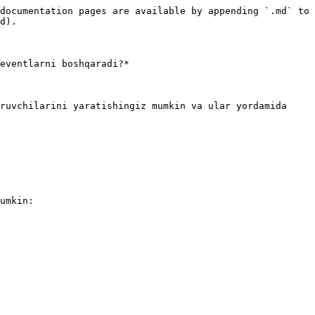
documentation pages are available by appending `.md` to 
d).

eventlarni boshqaradi?*

ruvchilarini yaratishingiz mumkin va ular yordamida 
umkin:
