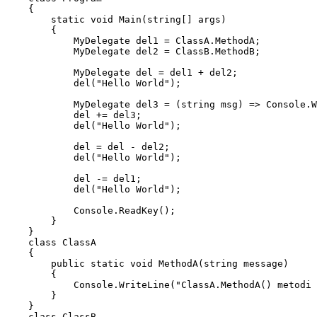
    {

        static void Main(string[] args)

        {

            MyDelegate del1 = ClassA.MethodA;

            MyDelegate del2 = ClassB.MethodB;

            MyDelegate del = del1 + del2;

            del("Hello World");

            MyDelegate del3 = (string msg) => Console.WriteLine("Lambda ifoda ishlatilishi: " + msg);

            del += del3;

            del("Hello World");

            del = del - del2;

            del("Hello World");

            del -= del1;

            del("Hello World");

            Console.ReadKey();

        }

    }

    class ClassA

    {

        public static void MethodA(string message)

        {

            Console.WriteLine("ClassA.MethodA() metodi chaqirildi: " + message);

        }

    }

    class ClassB
