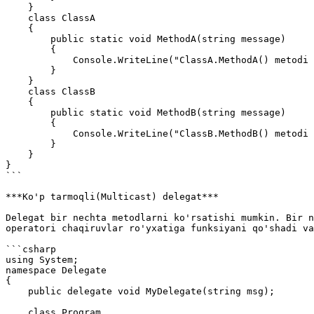
    }

    class ClassA

    {

        public static void MethodA(string message)

        {

            Console.WriteLine("ClassA.MethodA() metodi chaqirildi: " + message);

        }

    }

    class ClassB

    {

        public static void MethodB(string message)

        {

            Console.WriteLine("ClassB.MethodB() metodi chaqirildi: " + message);

        }

    }

}

```

***Ko'p tarmoqli(Multicast) delegat***

Delegat bir nechta metodlarni ko'rsatishi mumkin. Bir n
operatori chaqiruvlar ro'yxatiga funksiyani qo'shadi va
```csharp

using System;

namespace Delegate

{

    public delegate void MyDelegate(string msg);

    class Program
