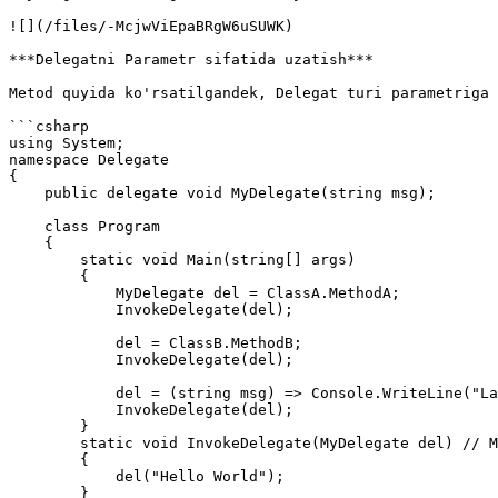
![](/files/-McjwViEpaBRgW6uSUWK)

***Delegatni Parametr sifatida uzatish***

Metod quyida ko'rsatilgandek, Delegat turi parametriga 
```csharp

using System;

namespace Delegate

{

    public delegate void MyDelegate(string msg);

    class Program

    {

        static void Main(string[] args)

        {

            MyDelegate del = ClassA.MethodA;

            InvokeDelegate(del);

            del = ClassB.MethodB;

            InvokeDelegate(del);

            del = (string msg) => Console.WriteLine("Lambda ifodaning ishlatilishi: " + msg);

            InvokeDelegate(del);

        }

        static void InvokeDelegate(MyDelegate del) // MyDelegate parametr turi

        {

            del("Hello World");

        }
