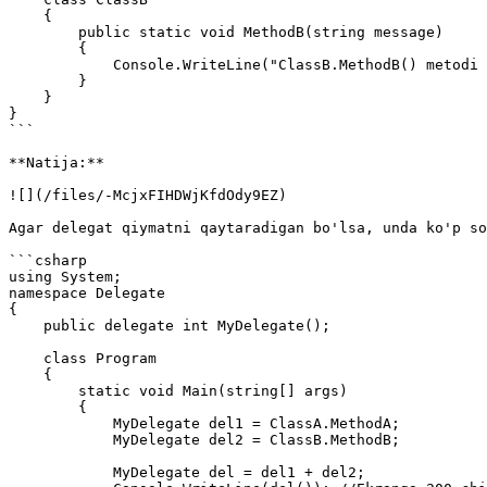
    {

        public static void MethodB(string message)

        {

            Console.WriteLine("ClassB.MethodB() metodi chaqirildi: " + message);

        }

    }

}

```

**Natija:**

![](/files/-McjxFIHDWjKfdOdy9EZ)

Agar delegat qiymatni qaytaradigan bo'lsa, unda ko'p so
```csharp

using System;

namespace Delegate

{

    public delegate int MyDelegate();

    class Program

    {

        static void Main(string[] args)

        {

            MyDelegate del1 = ClassA.MethodA;

            MyDelegate del2 = ClassB.MethodB;

            MyDelegate del = del1 + del2;
