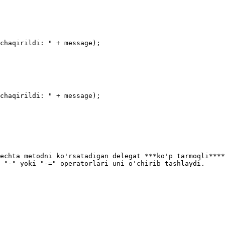
echta metodni ko'rsatadigan delegat ***ko'p tarmoqli****
 "-" yoki "-=" operatorlari uni o'chirib tashlaydi.
