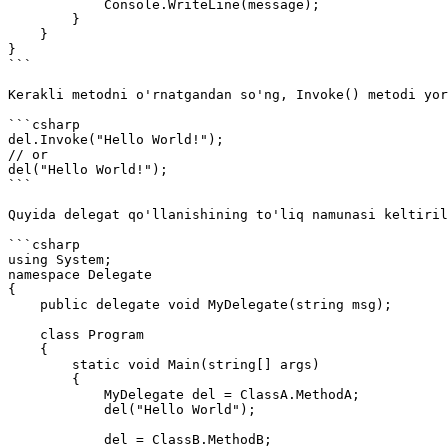
            Console.WriteLine(message);

        }

    }

}

```

Kerakli metodni o'rnatgandan so'ng, Invoke() metodi yor
```csharp

del.Invoke("Hello World!");

// or 

del("Hello World!");

```

Quyida delegat qo'llanishining to'liq namunasi keltiril
```csharp

using System;

namespace Delegate

{

    public delegate void MyDelegate(string msg);

    class Program

    {

        static void Main(string[] args)

        {

            MyDelegate del = ClassA.MethodA;

            del("Hello World");

            del = ClassB.MethodB;
