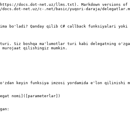
https://docs.dot-net.uz/llms.txt). Markdown versions of 
/docs.dot-net.uz/c-.net/basic/yuqori-daraja/delegatlar.m
ima bo'ladi? Qanday qilib C# callback funksiyalari yoki 
turi. Siz boshqa ma'lumotlar turi kabi delegatning o'zga
 murojaat qilishingiz mumkin.

o'zdan keyin funksiya imzosi yordamida e'lon qilinishi m
egat nomi]([parameterlar])

gan:
