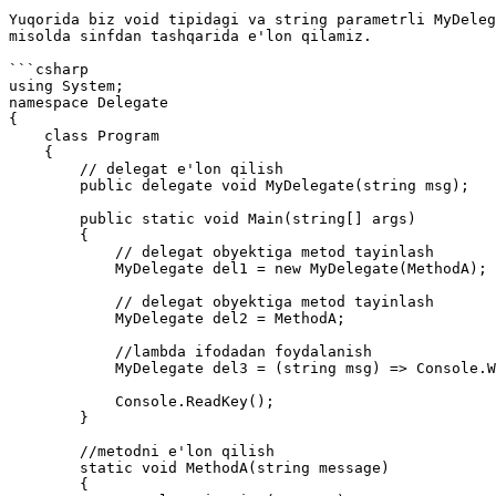
Yuqorida biz void tipidagi va string parametrli MyDeleg
misolda sinfdan tashqarida e'lon qilamiz.

```csharp

using System;

namespace Delegate

{

    class Program

    {

        // delegat e'lon qilish

        public delegate void MyDelegate(string msg); 

        public static void Main(string[] args)

        {

            // delegat obyektiga metod tayinlash

            MyDelegate del1 = new MyDelegate(MethodA);

            // delegat obyektiga metod tayinlash

            MyDelegate del2 = MethodA;

            //lambda ifodadan foydalanish

            MyDelegate del3 = (string msg) => Console.WriteLine(msg);

            Console.ReadKey();

        }

        //metodni e'lon qilish

        static void MethodA(string message)

        {
