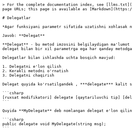
> For the complete documentation index, see [llms.txt](
page URLs; this page is available as [Markdown](https:/
# Delegatlar

*Agar funksiyani parametr sifatida uzatishni xohlasak n
Javob: **Delegat**

**Delegat** - bu metod imzosini belgilaydigan ma'lumot 
delegat bilan bir xil parametrga ega har qanday metodga
Delegatlar bilan ishlashda uchta bosqich mavjud:

1. Delegatni e'lon qilish

2. Kerakli metodni o'rnatish

3. Delegatni chaqirish

Delegat quyida ko'rsatilgandek , ***delegate*** kalit s
```csharp

[ruxsat modifikatori] delegate [qaytariluvchi tip] [del
```

Quyida **MyDelegate** deb nomlangan delegat e'lon qilin
```csharp

public delegate void MyDelegate(string msg);

```
