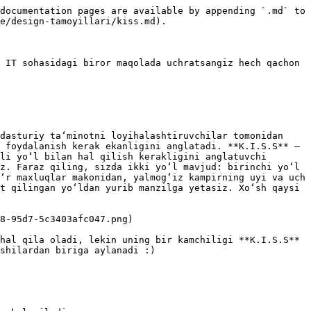
documentation pages are available by appending `.md` to 
e/design-tamoyillari/kiss.md).

 IT sohasidagi biror maqolada uchratsangiz hech qachon 
dasturiy taʻminotni loyihalashtiruvchilar tomonidan 
 foydalanish kerak ekanligini anglatadi. **K.I.S.S** – 
li yoʻl bilan hal qilish kerakligini anglatuvchi 
z. Faraz qiling, sizda ikki yoʻl mavjud: birinchi yoʻl 
ʻr maxluqlar makonidan, yalmogʻiz kampirning uyi va uch 
t qilingan yoʻldan yurib manzilga yetasiz. Xoʻsh qaysi 
8-95d7-5c3403afc047.png)

hal qila oladi, lekin uning bir kamchiligi **K.I.S.S** 
shilardan biriga aylanadi :)
