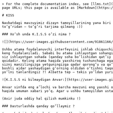
> For the complete documentation index, see [llms.txt](
page URLs; this page is available as [Markdown](https:/
# KISS

Navbatdagi mavzuyimiz dizayn tamoyillarining yana biri 
toʻgʻridan – toʻgʻri tarjima qilmang :))

### Xoʻsh unda K.I.S.S o’zi nima ?

![](https://user-images.githubusercontent.com/91861166/
Ushbu atama foydalanuvchi interfeysini ishlab chiquvchi
keng foydalaniladi. Sababi bu atama ishlayotgan sohangi
siz ishlayotgan sohada (qanday soha boʻlishidan qat’iy 
qoidadir. Keling atama haqida yaxshiroq tushunchaga ega
sizni manzilingizga yetguningizga qadar qorongʻu va qoʻ
boshli ajdar yashaydigan gʻorning oldidan oʻtishni taqo
yoʻlni tanlardingiz ?! Albatta tep – tekis yoʻldan yuri
![K.I.S.S ni bilmaydigan Anvar:](https://user-images.gi
Anvar sinfda eng a’lochi va barcha mavzuni eng yaxshi o
haqida umuman xabari yoʻq. Agar u ushbu tamoyildan usta
(Axir juda oddiy hal qilish mumkinku !)

### Dasturlashda qanday qoʻllaymiz ?
