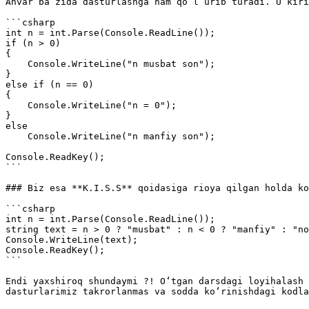
Anvar ba’zida dasturlashga ham qoʻl urib turadi. U kiri
```csharp

int n = int.Parse(Console.ReadLine());

if (n > 0)

{

    Console.WriteLine("n musbat son");

}

else if (n == 0)

{

    Console.WriteLine("n = 0");

}

else

    Console.WriteLine("n manfiy son");

Console.ReadKey();

```

### Biz esa **K.I.S.S** qoidasiga rioya qilgan holda ko
```csharp

int n = int.Parse(Console.ReadLine());

string text = n > 0 ? "musbat" : n < 0 ? "manfiy" : "no
Console.WriteLine(text);

Console.ReadKey();

```

Endi yaxshiroq shundaymi ?! Oʻtgan darsdagi loyihalash 