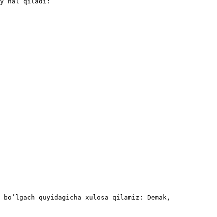
y hal qiladi:

 bo’lgach quyidagicha xulosa qilamiz: Demak, 