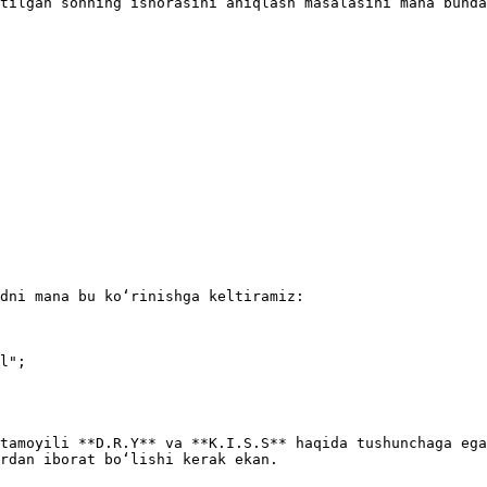
tilgan sonning ishorasini aniqlash masalasini mana bunda
dni mana bu koʻrinishga keltiramiz:

l";

tamoyili **D.R.Y** va **K.I.S.S** haqida tushunchaga ega