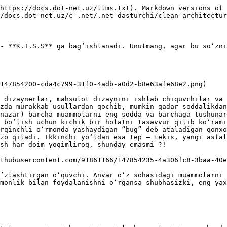
https://docs.dot-net.uz/llms.txt). Markdown versions of 
/docs.dot-net.uz/c-.net/.net-dasturchi/clean-architectur
- **K.I.S.S** ga bagʻishlanadi. Unutmang, agar bu soʻzni
147854200-cda4c799-31f0-4adb-a0d2-b8e63afe68e2.png)

 dizaynerlar, mahsulot dizaynini ishlab chiquvchilar va 
zda murakkab usullardan qochib, mumkin qadar soddalikdan
nazar) barcha muammolarni eng sodda va barchaga tushunar
 boʻlish uchun kichik bir holatni tasavvur qilib koʻrami
rqinchli oʻrmonda yashaydigan “bug” deb ataladigan qonxo
zo qiladi. Ikkinchi yoʻldan esa tep – tekis, yangi asfal
sh har doim yoqimliroq, shunday emasmi ?!

thubusercontent.com/91861166/147854235-4a306fc8-3baa-40e
’zlashtirgan oʻquvchi. Anvar oʻz sohasidagi muammolarni 
monlik bilan foydalanishni oʻrgansa shubhasizki, eng yax